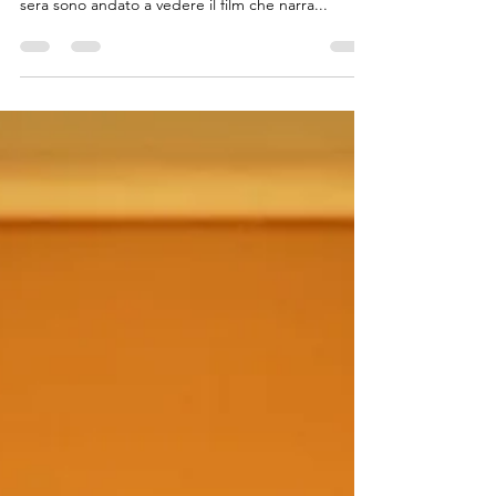
(il film)
La piccola donna che fu vittima di un grande
errore... #miamartini #piccolouomo #mimì Questa
sera sono andato a vedere il film che narra...