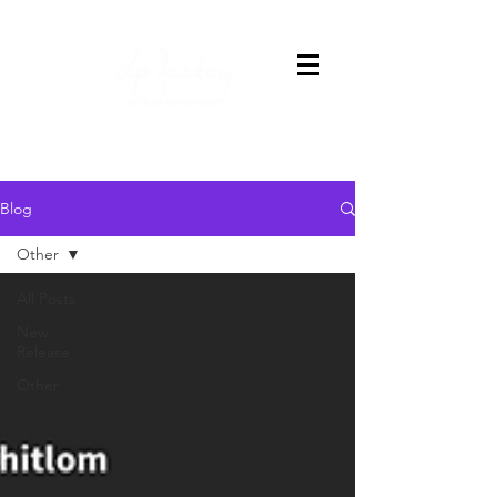
Blog
Other
All Posts
New
Release
Other